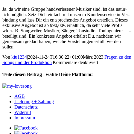
Ja, da wir eine Grup­pe hand­ver­le­se­ner Musi­ker sind, ist das natür­
lich mög­lich. Setz Dich ein­fach mit unse­rem Kun­den­ser­vice in Ver­
bin­dung und lass Dir ein ent­spre­chen­des Ange­bot erstel­len. Die­ses
exklu­si­ve Ange­bot ist ab 990,00€ erhält­lich, da sehr vie­le Pro­fis –
wie z. B. Song­wri­ter, Musi­ker, Sän­ger, Ton­stu­dio, Ton­in­ge­nieur… –
betei­ligt sind. Ein kon­kre­tes Ange­bot erhältst Du, nach­dem wir
gemein­sam geklärt haben, wel­che Vor­stel­lun­gen erfüllt wer­den
sollen.
Von
kiu1234
|
2024-11-24T16:30:22+01:00
März 2023
|
Fragen zu den
für
Songs und der Produktion
|
Kommentare deaktiviert
Kann
ich
Teile diesen Beitrag - wähle Deine Plattform!
auch
eine
Facebook
WhatsApp
Pinterest
E-
Melodie
Mail
extra
AGB
für
Lieferung + Zahlung
mich
Datenschutz
komponieren
Widerruf
lassen?
Impressum