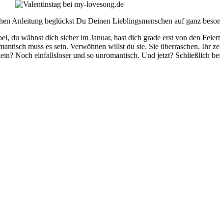
fa­chen Anlei­tung beglückst Du Dei­nen Lieb­lings­men­schen auf ganz beson
­bei, du wähnst dich sicher im Janu­ar, hast dich gra­de erst von den Fei­er
­tisch muss es sein. Ver­wöh­nen willst du sie. Sie über­ra­schen. Ihr ze
n? Noch ein­falls­lo­ser und so unro­man­tisch. Und jetzt? Schließ­lich be