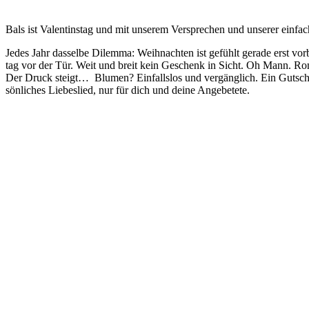
B
als ist Valen­tins­tag und mit unse­rem Ver­spre­chen und unse­rer ein­
Jedes Jahr das­sel­be Dilem­ma: Weih­nach­ten ist gefühlt gera­de erst vor
tag vor der Tür. Weit und breit kein Geschenk in Sicht. Oh Mann. Roman
Der Druck steigt… Blu­men? Ein­falls­los und ver­gäng­lich. Ein Gut­schei
sön­li­ches Lie­bes­lied, nur für dich und dei­ne Angebetete.