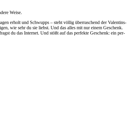
­de­re Weise.
­ta­gen erholt und Schwupps – steht völ­lig über­ra­schend der Valen­tins­
i­gen, wie sehr du sie liebst. Und das alles mit nur einem Geschenk.
fragst du das Inter­net. Und stößt auf das per­fek­te Geschenk: ein per­