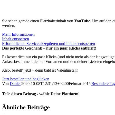
Sie sehen gera­de einen Platz­hal­ter­in­halt von
You­Tube
. Um auf den eige
werden.
Mehr Infor­ma­tio­nen
Inhalt ent­sper­ren
Erfor­der­li­chen Ser­vice akzep­tie­ren und Inhal­te ent­sper­ren
Das perfekte Geschenk – nur ein paar Klicks entfernt!
Es kos­tet dich nur ein paar Klicks (und nicht mehr als der lang­wei­li­g
Anlass bestim­men, dei­nen Vor­na­men und den dei­ner Liebs­ten ein­ge­
Also, bestell‘ jetzt – denn bald ist Valentinstag!
Jetzt bestel­len und beglücken
Von
Daniel
|
2020-10-08T12:31:13+02:00
Februar 2015
|
Besondere Ta
Teile diesen Beitrag - wähle Deine Plattform!
Facebook
WhatsApp
Pinterest
E-
Ähnliche Beiträge
Mail