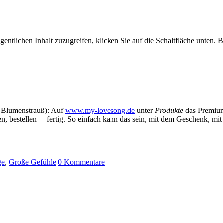
nt­li­chen Inhalt zuzu­grei­fen, kli­cken Sie auf die Schalt­flä­che unten. Bi
e Blu­men­strauß): Auf
www.my-lovesong.de
unter
Pro­duk­te
das Pre­mi­u
ben, bestel­len – fer­tig. So ein­fach kann das sein, mit dem Geschenk, m
ge
,
Große Gefühle
|
0 Kommentare