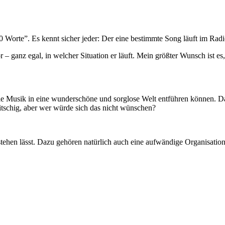
00 Wor­te”. Es kennt sicher jeder: Der eine bestimm­te Song läuft im Radio
or – ganz egal, in wel­cher Situa­ti­on er läuft. Mein größ­ter Wunsch ist e
sik in eine wun­der­schö­ne und sorg­lo­se Welt ent­füh­ren kön­nen. Da soll
s kit­schig, aber wer wür­de sich das nicht wünschen?
­hen lässt. Dazu gehö­ren natür­lich auch eine auf­wän­di­ge Orga­ni­sa­ti­on 