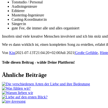
Ton­stu­dio / Personal
Audio­in­ge­nieu­re
Edi­tie­rer
Mas­te­ring-Inge­nieu­re
Casting-Koordinator:in
Sänger:in
gute Fee, die immer alle und alles organisiert
Inso­fern sind vie­le krea­ti­ve Men­schen invol­viert und ich bin stolz und
Wie es dann wirk­lich ist, einen kom­plet­ten Song zu erstel­len, erfahrt i
Von
Kiu
|
2021-07-13T21:04:20+02:00
Juli 2021
|
Große Gefühle
,
Hinte
Teile diesen Beitrag - wähle Deine Plattform!
Facebook
WhatsApp
Pinterest
E-
Ähnliche Beiträge
Mail