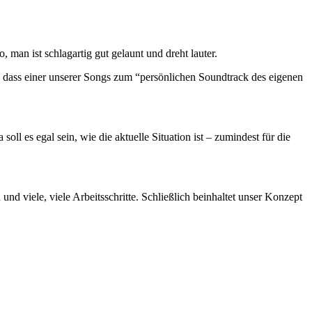
, man ist schlag­ar­tig gut gelaunt und dreht lauter.
s, dass einer unse­rer Songs zum “per­sön­li­chen Sound­track des eige­nen
 es egal sein, wie die aktu­el­le Situa­ti­on ist – zumin­dest für die
und vie­le, vie­le Arbeits­schrit­te. Schließ­lich beinhal­tet unser Kon­zept