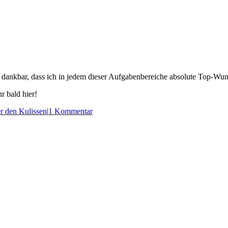
 dank­bar, dass ich in jedem die­ser Auf­ga­ben­be­rei­che abso­lu­te Top-Wun
hr bald hier!
r den Kulissen
|
1 Kommentar