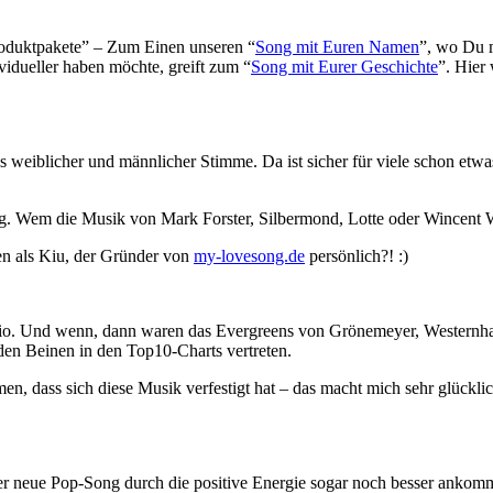
­dukt­pa­ke­te” – Zum Einen unse­ren “
Song mit Euren Namen
”, wo Du m
i­du­el­ler haben möch­te, greift zum “
Song mit Eurer Geschich­te
”. Hier 
ls weib­li­cher und männ­li­cher Stim­me. Da ist sicher für vie­le schon et
. Wem die Musik von Mark Fors­ter, Sil­ber­mond, Lot­te oder Win­cent Wei
len als Kiu, der Grün­der von
my-lovesong.de
persönlich?! :)
 Und wenn, dann waren das Ever­greens von Grö­ne­mey­er, Wes­tern­ha­gen
bei­den Bei­nen in den Top10-Charts vertreten.
om­men, dass sich die­se Musik ver­fes­tigt hat – das macht mich sehr glück
 dass der neue Pop-Song durch die posi­ti­ve Ener­gie sogar noch bes­ser 