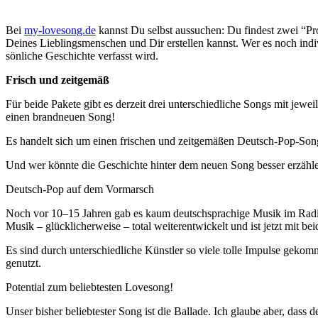
B
ei
my-lovesong.de
kannst Du selbst aus­su­chen: Du fin­dest zwei “Pro
Dei­nes Lieb­lings­men­schen und Dir erstel­len kannst. Wer es noch indi­v
sön­li­che Geschich­te ver­fasst wird.
Frisch und zeitgemäß
Für bei­de Pake­te gibt es der­zeit
drei unter­schied­li­che Songs mit jewei
einen brand­neu­en Song!
Es han­delt sich um einen fri­schen und zeit­ge­mä­ßen Deutsch-Pop-Song
Und wer könn­te die Geschich­te hin­ter dem neu­en Song bes­ser erzäh­
Deutsch-Pop auf dem Vormarsch
Noch vor 10–15 Jah­ren gab es kaum deutsch­spra­chi­ge Musik im Radio.
Musik – glück­li­cher­wei­se – total wei­ter­ent­wi­ckelt und ist jetzt mit 
Es sind durch unter­schied­li­che Künst­ler so vie­le tol­le Impul­se gek
genutzt.
Potential zum beliebtesten Lovesong!
Unser bis­her belieb­tes­ter Song ist die Bal­la­de. Ich glau­be aber,