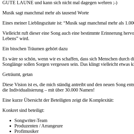
GUTE LAUNE und kann sich nicht mal dage­gen wehren ;-)
Musik sagt manchmal mehr als tausend Worte
Eines mei­ner Lieb­lings­zi­ta­te ist: “Musik sagt manch­mal mehr als 1.0
Viel­leicht ruft die­ser eine Song auch eine bestimm­te Erin­ne­rung her­v
Lebens” wird.
Ein bisschen Träumen gehört dazu
Es wäre so schön, wenn wir es schaf­fen, dass sich Men­schen durch die Mu
Son­glän­ge sol­len Sor­gen ver­ges­sen sein. Das klingt viel­leicht etwa
Geträumt, getan
Die­se Visi­on ist es, die mich stän­dig antreibt und den neu­en Song ent­ste
die Indi­vi­dua­li­sie­rung – mit über 30.000 Namen!
Eine kur­ze Über­sicht der Betei­lig­ten zeigt die Komplexität:
Kon­kret sind beteiligt:
Song­wri­ter-Team
Pro­du­zen­ten / Arrangeure
Pro­fi­mu­si­ker