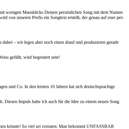
it weni­gen Maus­klicks Dei­nen per­sön­li­chen Song mit dem Namen
wird von unse­ren Pro­fis ein Song­text erstellt, der genau auf eure per­
was dabei – wir legen aber noch einen drauf und pro­du­zie­ren gera­de
ss gefällt, wird begeis­tert sein!
 und Co. In den letz­ten 10 Jah­ren hat sich deutsch­spra­chi­ge
­lich. Die­sen Impuls habe ich auch für die Idee zu einem neu­en Song
ankom­men könn­te! So viel sei ver­ra­ten: Man bekommt UNFASSBAR