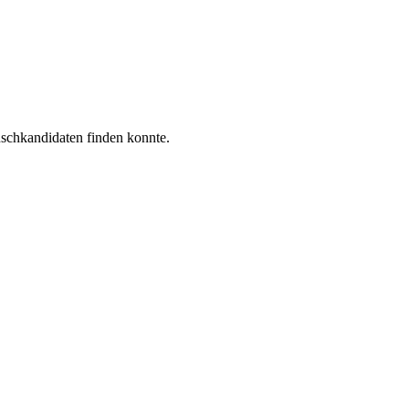
sch­kan­di­da­ten fin­den konnte.