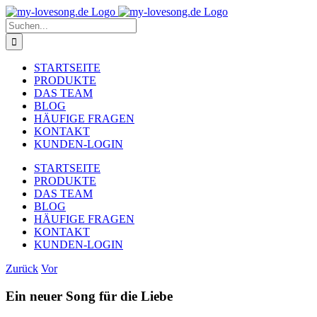
Zum
Inhalt
Suche
springen
nach:
STARTSEITE
PRODUKTE
DAS TEAM
BLOG
HÄUFIGE FRAGEN
KONTAKT
KUNDEN-LOGIN
STARTSEITE
PRODUKTE
DAS TEAM
BLOG
HÄUFIGE FRAGEN
KONTAKT
KUNDEN-LOGIN
Zurück
Vor
Ein neuer Song für die Liebe