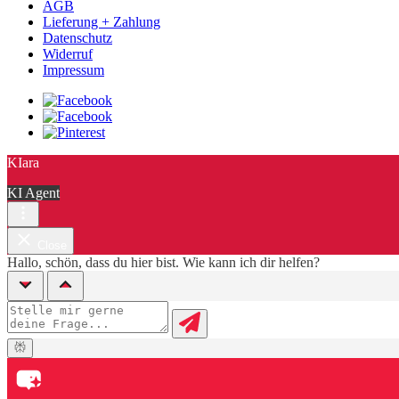
AGB
Lieferung + Zahlung
Datenschutz
Widerruf
Impressum
KIara
KI Agent
Close
Hallo, schön, dass du hier bist. Wie kann ich dir helfen?